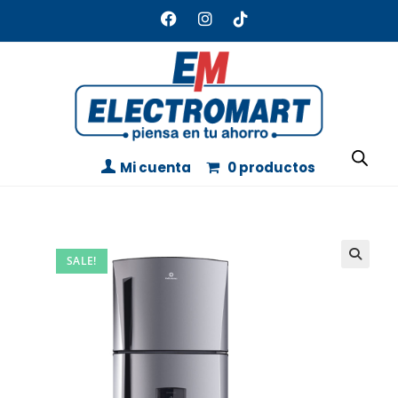
Mi cuenta
0 productos
SALE!