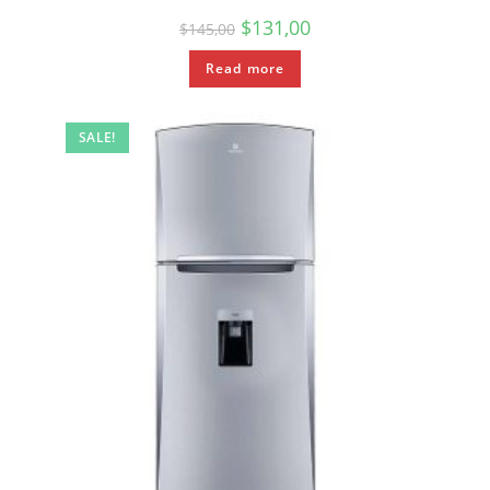
$
131,00
$
145,00
Read more
SALE!