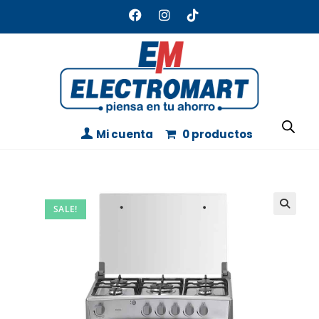
Mi cuenta
0 productos
SALE!