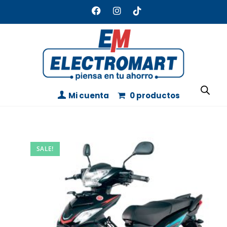
Mi cuenta
0 productos
SALE!