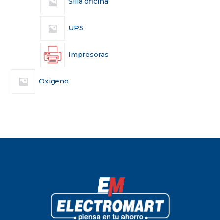
Silla oficina
UPS
Impresoras
Oxigeno