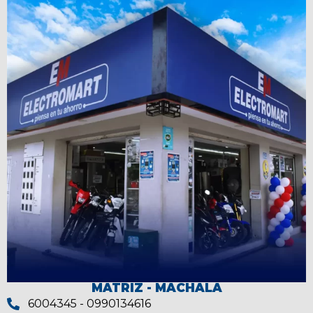
MATRIZ - MACHALA
6004345 - 0990134616