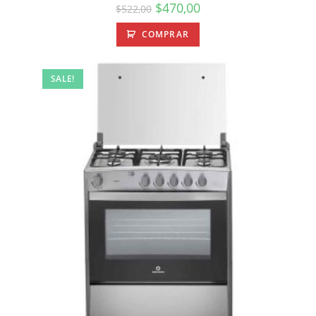
$
470,00
$
522,00
COMPRAR
SALE!