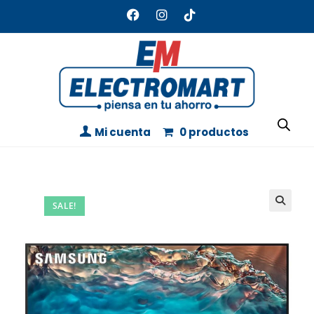
Mi cuenta
0 productos
SALE!