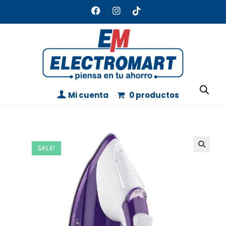
Mi cuenta
0 productos
SALE!