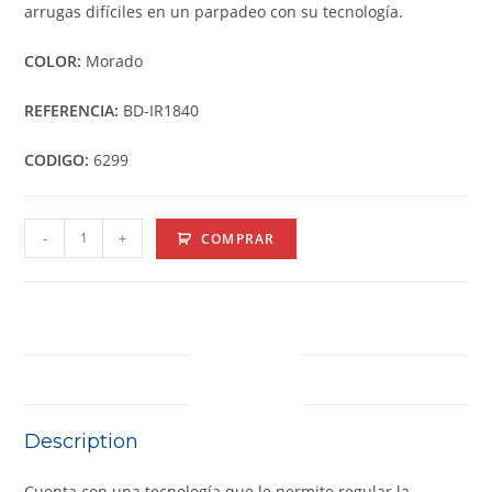
arrugas difíciles en un parpadeo con su tecnología.
COLOR:
Morado
REFERENCIA:
BD-IR1840
CODIGO:
6299
-
+
COMPRAR
DESCRIPTION
Description
Cuenta con una tecnología que le permite regular la