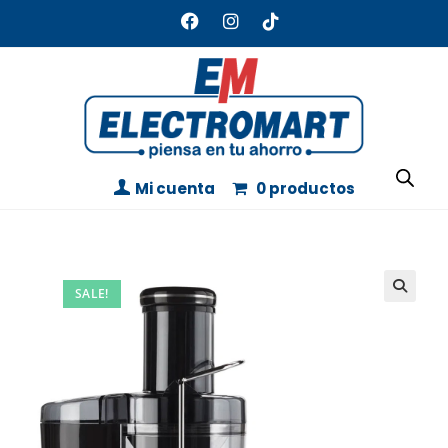
Mi cuenta
0 productos
SALE!