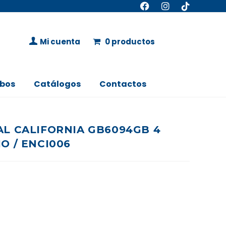
Mi cuenta
0 productos
bos
Catálogos
Contactos
L CALIFORNIA GB6094GB 4
O / ENCI006