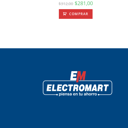
$
281,00
$
312,00
COMPRAR