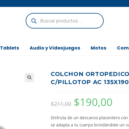
 Tablets
Audio y Videojuegos
Motos
Com
COLCHON ORTOPEDICO 
C/PILLOTOP AC 135X19
$
190,00
$
211,00
Disfruta de un descanso placentero con
se adapta a tu cuerpo brindándote un s