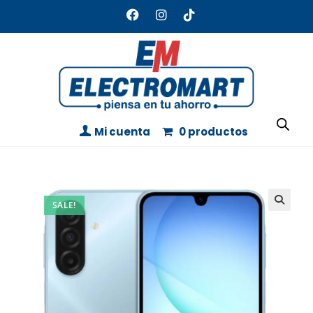
Mi cuenta
0 productos
SALE!