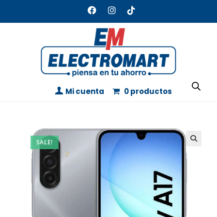
Mi cuenta
0 productos
SALE!