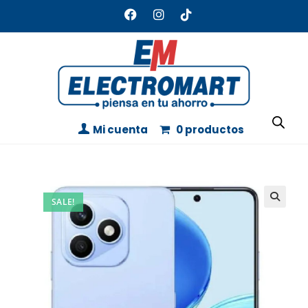
Mi cuenta
0 productos
SALE!