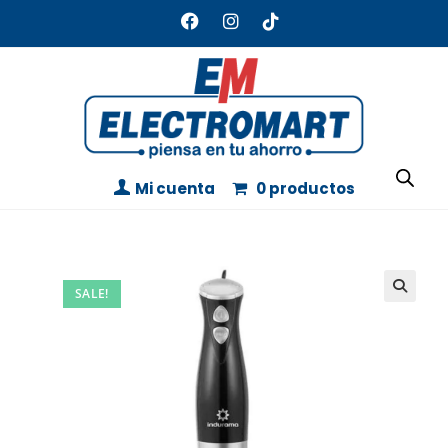
Mi cuenta
0 productos
SALE!