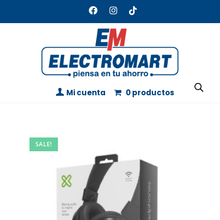
Mi cuenta
0 productos
SALE!