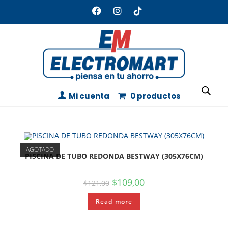
Mi cuenta
0 productos
AGOTADO
PISCINA DE TUBO REDONDA BESTWAY (305X76CM)
$
109,00
$
121,00
Read more